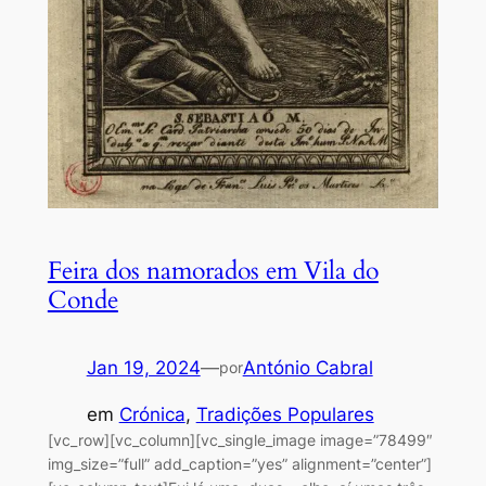
Feira dos namorados em Vila do
Conde
Jan 19, 2024
—
António Cabral
por
em
Crónica
, 
Tradições Populares
[vc_row][vc_column][vc_single_image image=”78499″
img_size=”full” add_caption=”yes” alignment=”center”]