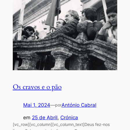
Os cravos e o pão
Mai 1, 2024
—
António Cabral
por
em
25 de Abril
, 
Crónica
[vc_row][vc_column][vc_column_text]Deus fez-nos