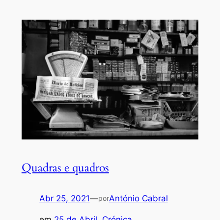
Quadras e quadros
Abr 25, 2021
—
António Cabral
por
em
25 de Abril
, 
Crónica