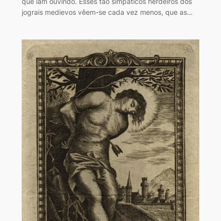
que iam ouvindo. Esses tão simpáticos herdeiros dos
jograis medievos vêem-se cada vez menos, que as…