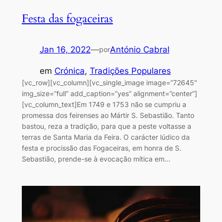
Festa das fogaceiras
Jan 16, 2022
—
António Cabral
por
em
Crónica
, 
Tradições Populares
[vc_row][vc_column][vc_single_image image=”72645″
img_size=”full” add_caption=”yes” alignment=”center”]
[vc_column_text]Em 1749 e 1753 não se cumpriu a
promessa dos feirenses ao Mártir S. Sebastião. Tanto
bastou, reza a tradição, para que a peste voltasse a
terras de Santa Maria da Feira. O carácter lúdico da
festa e procissão das Fogaceiras, em honra de S.
Sebastião, prende-se à evocação mítica em…