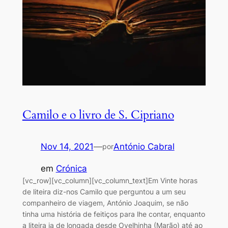
Camilo e o livro de S. Cipriano
Nov 14, 2021
—
António Cabral
por
em
Crónica
[vc_row][vc_column][vc_column_text]Em Vinte horas
de liteira diz-nos Camilo que perguntou a um seu
companheiro de viagem, António Joaquim, se não
tinha uma história de feitiços para lhe contar, enquanto
a liteira ia de longada desde Ovelhinha (Marão) até ao