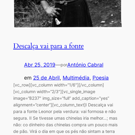
Descalça vai para a fonte
Abr 25, 2019
—
António Cabral
por
em
25 de Abril
, 
Multimédia
, 
Poesia
[vc_row][vc_column width=”1/6″][/vc_column]
[vc_column width=”2/3″][vc_single_image
image=”8237″ img_size=”full” add_caption=”yes”
alignment=”center”][vc_column_text]I Descalça vai
para a fonte Leonor pela verdura: vai formosa e não
segura. II Se tivesse umas chinelas iria melhor…; mas
não: co dinheiro das chinelas compra um pouco mais
de pão. Virá o dia em que os pés não sintam a terra