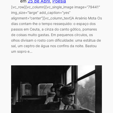
em
25 de Abril
, 
Poesia
[vc_row][vc_column][vc_single_image image=”79441″
img_size=”large” add_caption=”yes”
alignment=”center”][vc_column_text]A Arsénio Mota Os
dias contam-lhe o tempo ressequido: o espaço dos
passos em Ceuta, a cinza do canto gótico, pomares
de coisas muito gastas. Em pequenos círculos, os
olhos divisam o rosto com dificuldade: uma estátua de
sal, um ceptro de água nos confins da noite. Bastou
um sopro e…