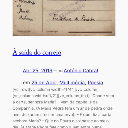
À saída do correio
Abr 25, 2019
—
António Cabral
por
em
25 de Abril
, 
Multimédia
, 
Poesia
[vc_row][vc_column width=”1/4″][/vc_column]
[vc_column width=”1/2″][vc_column_text]- Donde vem
a carta, senhora Maria? – Vem da capital é da
Companhia. (A Maria Pêdra tem um ar de pedra onde
nem deixaram crescer uma erva). – E que diz a carta,
senhora Maria? – Que no Douro o sol nasce ao meio-
dia. (A Maria Pêdra fala como quem entra numa…