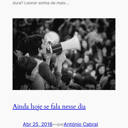
dura? Leonor sonha de mais:…
Ainda hoje se fala nesse dia
Abr 25, 2016
—
António Cabral
por