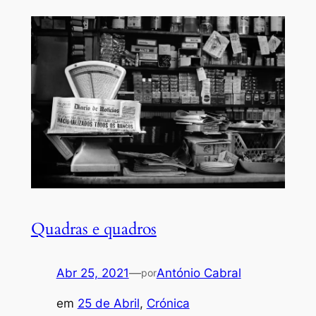
Quadras e quadros
Abr 25, 2021
—
António Cabral
por
em
25 de Abril
, 
Crónica