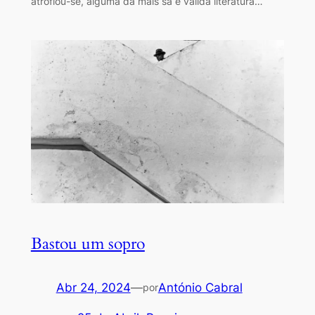
atrofiou-se, alguma da mais sã e válida literatura…
Bastou um sopro
Abr 24, 2024
—
António Cabral
por