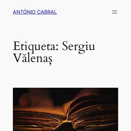
Saltar
ANTÓNIO CABRAL
para
o
conteúdo
Etiqueta:
Sergiu
Vălenaș