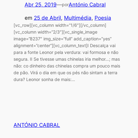
Abr 25, 2019
—
António Cabral
por
em
25 de Abril
, 
Multimédia
, 
Poesia
[vc_row][vc_column width=”1/6″][/vc_column]
[vc_column width=”2/3″][vc_single_image
image=”8237″ img_size=”full” add_caption=”yes”
alignment=”center”][vc_column_text]I Descalça vai
para a fonte Leonor pela verdura: vai formosa e não
segura. II Se tivesse umas chinelas iria melhor…; mas
não: co dinheiro das chinelas compra um pouco mais
de pão. Virá o dia em que os pés não sintam a terra
dura? Leonor sonha de mais:…
ANTÓNIO CABRAL