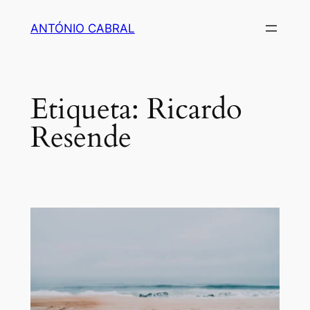
Saltar
ANTÓNIO CABRAL
para
o
conteúdo
Etiqueta:
Ricardo
Resende