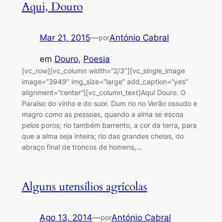
Aqui, Douro
Mar 21, 2015
—
António Cabral
por
em
Douro
, 
Poesia
[vc_row][vc_column width=”2/3″][vc_single_image
image=”3949″ img_size=”large” add_caption=”yes”
alignment=”center”][vc_column_text]Aqui Douro. O
Paraíso do vinho e do suor. Dum rio no Verão ossudo e
magro como as pessoas, quando a alma se escoa
pelos poros; rio também barrento, a cor da terra, para
que a alma seja inteira; rio das grandes cheias, do
abraço final de troncos de homens,…
Alguns utensílios agrícolas
Ago 13, 2014
—
António Cabral
por