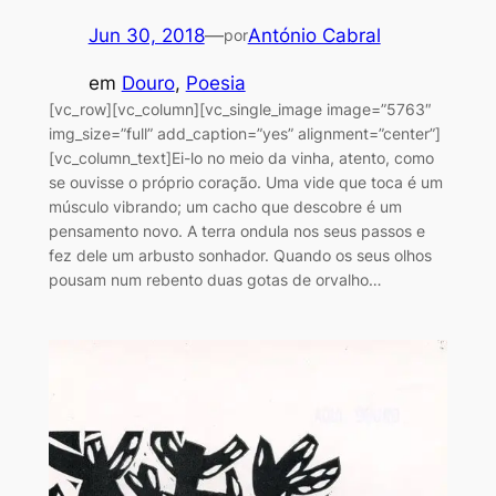
Jun 30, 2018
—
António Cabral
por
em
Douro
, 
Poesia
[vc_row][vc_column][vc_single_image image=”5763″
img_size=”full” add_caption=”yes” alignment=”center”]
[vc_column_text]Ei-lo no meio da vinha, atento, como
se ouvisse o próprio coração. Uma vide que toca é um
músculo vibrando; um cacho que descobre é um
pensamento novo. A terra ondula nos seus passos e
fez dele um arbusto sonhador. Quando os seus olhos
pousam num rebento duas gotas de orvalho…