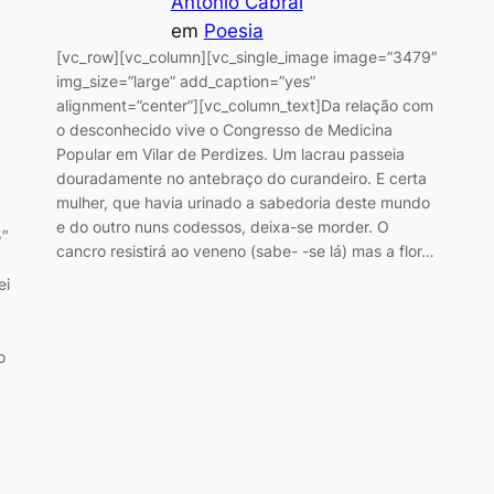
António Cabral
em
Poesia
[vc_row][vc_column][vc_single_image image=”3479″
img_size=”large” add_caption=”yes”
alignment=”center”][vc_column_text]Da relação com
o desconhecido vive o Congresso de Medicina
Popular em Vilar de Perdizes. Um lacrau passeia
douradamente no antebraço do curandeiro. E certa
mulher, que havia urinado a sabedoria deste mundo
e do outro nuns codessos, deixa-se morder. O
5″
cancro resistirá ao veneno (sabe- -se lá) mas a flor…
ei
o