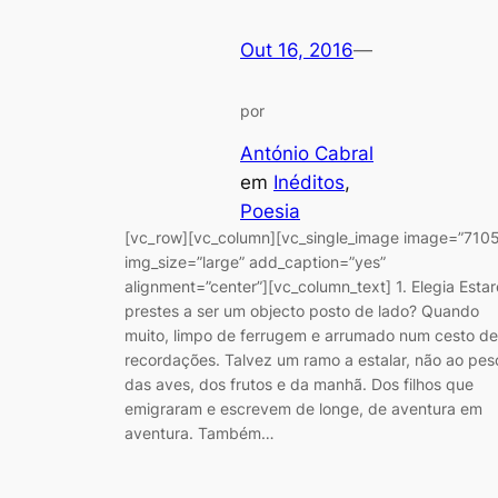
Out 16, 2016
—
por
António Cabral
em
Inéditos
, 
Poesia
[vc_row][vc_column][vc_single_image image=”710
img_size=”large” add_caption=”yes”
alignment=”center”][vc_column_text] 1. Elegia Estar
prestes a ser um objecto posto de lado? Quando
muito, limpo de ferrugem e arrumado num cesto de
recordações. Talvez um ramo a estalar, não ao pes
das aves, dos frutos e da manhã. Dos filhos que
emigraram e escrevem de longe, de aventura em
aventura. Também…