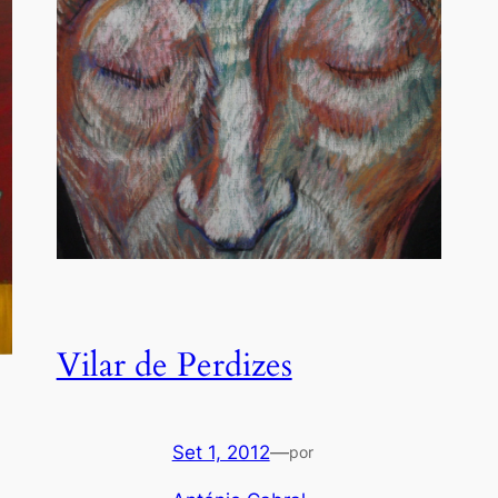
Vilar de Perdizes
Set 1, 2012
—
por