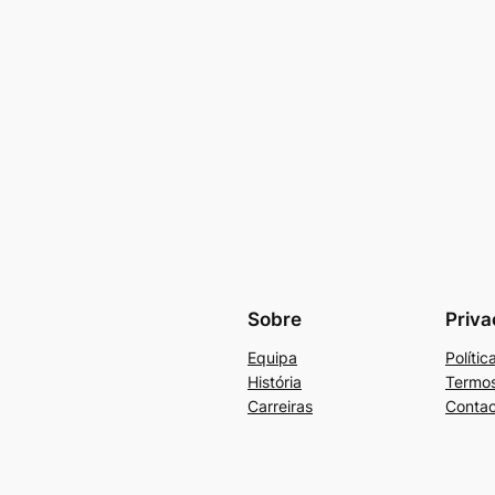
Sobre
Priva
Equipa
Políti
História
Termos
Carreiras
Contac