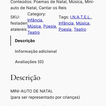
Conteúdos: Poemas de Natal, Música, Mini-
auto de Natal, Cantar os Reis
Category:
SKU:
Tags:
I.N.A.T.E.L.
, 
Infância
, 
festaden
Infância
, 
Música
, 
Música
, 
Poesia
, 
atalereis
Poesia
, 
Teatro
Teatro
Descrição
Informação adicional
Avaliações (0)
Descrição
MINI-AUTO DE NATAL
(para ser representado por crianças)