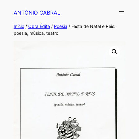
Saltar
ANTÓNIO CABRAL
para
o
Início
/
Obra Édita
/
Poesia
/ Festa de Natal e Reis:
conteúdo
poesia, música, teatro