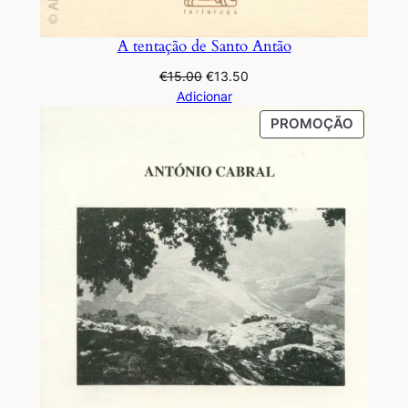
A tentação de Santo Antão
O
O
€
15.00
€
13.50
preço
preço
Adicionar
original
atual
PRODU
PROMOÇÃO
era:
é:
EM
€15.00.
€13.50.
PROMO