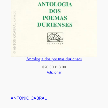
Antologia dos poemas durienses
O
O
€
20.00
€
18.00
preço
preço
Adicionar
original
atual
era:
é:
€20.00.
€18.00.
ANTÓNIO CABRAL