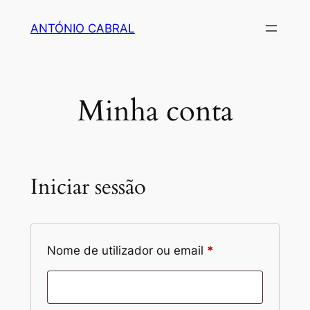
Saltar
ANTÓNIO CABRAL
para
o
conteúdo
Minha conta
Iniciar sessão
Obrigatório
Nome de utilizador ou email
*