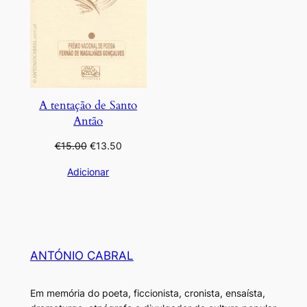
A tentação de Santo
Antão
O
O
€
15.00
€
13.50
preço
preço
Adicionar
original
atual
era:
é:
€15.00.
€13.50.
ANTÓNIO CABRAL
Em memória do poeta, ficcionista, cronista, ensaísta,