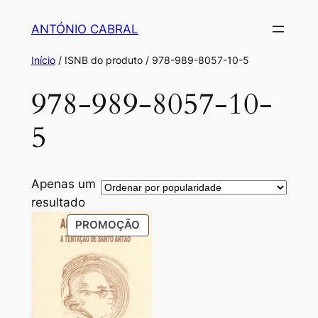
Saltar
ANTÓNIO CABRAL
para
o
Início
/ ISNB do produto / 978-989-8057-10-5
conteúdo
978-989-8057-10-
5
Apenas um
resultado
PRODUTO
PROMOÇÃO
EM
PROMOÇÃO