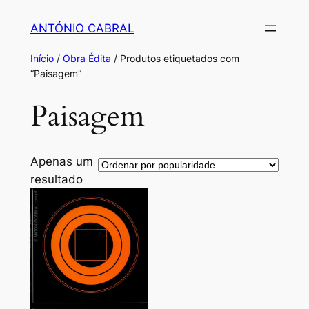
Saltar
ANTÓNIO CABRAL
para
o
Início
/
Obra Édita
/ Produtos etiquetados com
conteúdo
“Paisagem”
Paisagem
Apenas um
resultado