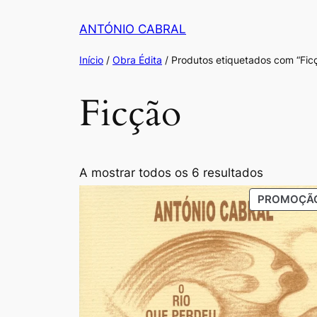
Saltar
ANTÓNIO CABRAL
para
o
Início
/
Obra Édita
/ Produtos etiquetados com “Fic
conteúdo
Ficção
Ordenad
A mostrar todos os 6 resultados
por
PROMOÇÃ
populari