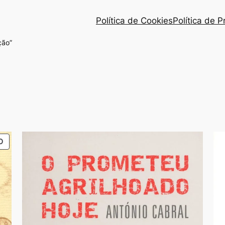
Política de Cookies
Política de 
ção”
o
PRODUTO
O
dade
EM
PROMOÇÃO