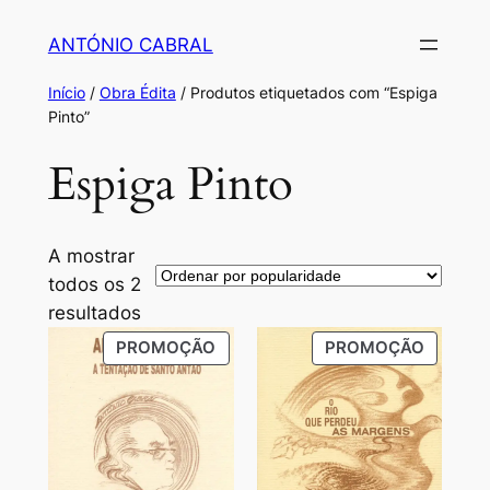
Saltar
ANTÓNIO CABRAL
para
o
Início
/
Obra Édita
/ Produtos etiquetados com “Espiga
conteúdo
Pinto”
Espiga Pinto
A mostrar
todos os 2
Ordenado
resultados
por
PRODUTO
PRODU
PROMOÇÃO
PROMOÇÃO
popularidade
EM
EM
PROMOÇÃO
PROMO