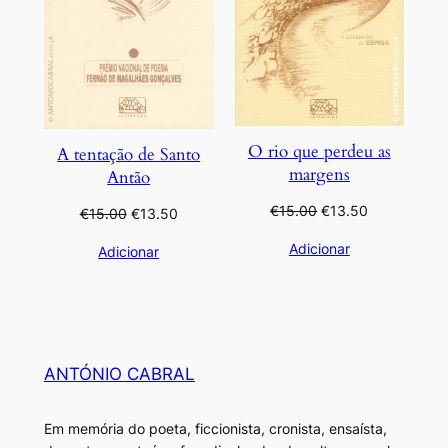
O rio que perdeu as
A tentação de Santo
margens
Antão
O
O
€
15.00
€
13.50
O
O
€
15.00
€
13.50
preço
preço
preço
preço
Adicionar
Adicionar
original
atual
original
atual
era:
é:
era:
é:
€15.00.
€13.50.
€15.00.
€13.50.
ANTÓNIO CABRAL
Em memória do poeta, ficcionista, cronista, ensaísta,