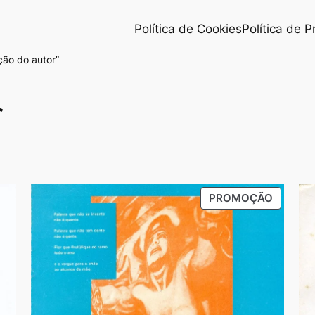
Política de Cookies
Política de 
ção do autor”
r
o
PRODU
PROMOÇÃO
dade
EM
PROMO