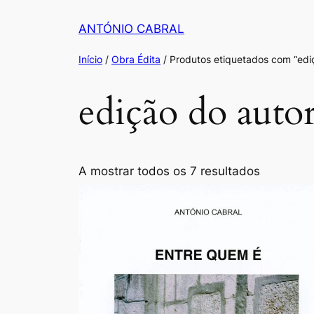
Saltar
ANTÓNIO CABRAL
para
o
Início
/
Obra Édita
/ Produtos etiquetados com “edi
conteúdo
edição do auto
Ordenad
A mostrar todos os 7 resultados
por
populari