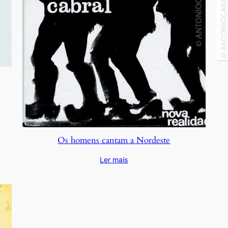
Os homens cantam a Nordeste
Ler mais