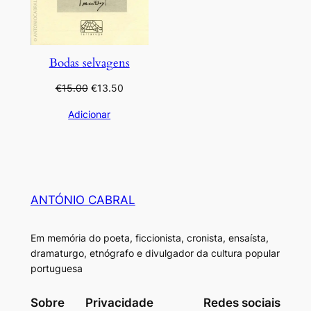
Bodas selvagens
O
O
€
15.00
€
13.50
preço
preço
Adicionar
original
atual
era:
é:
€15.00.
€13.50.
ANTÓNIO CABRAL
Em memória do poeta, ficcionista, cronista, ensaísta,
dramaturgo, etnógrafo e divulgador da cultura popular
portuguesa
Sobre
Privacidade
Redes sociais