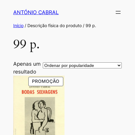
Saltar
ANTÓNIO CABRAL
para
o
Início
/ Descrição física do produto / 99 p.
conteúdo
99 p.
Apenas um
resultado
PRODUTO
PROMOÇÃO
EM
PROMOÇÃO