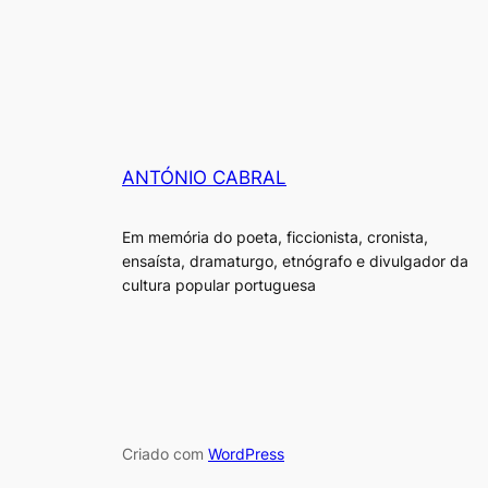
€10.00.
€8.00.
ANTÓNIO CABRAL
Em memória do poeta, ficcionista, cronista,
ensaísta, dramaturgo, etnógrafo e divulgador da
cultura popular portuguesa
Criado com
WordPress