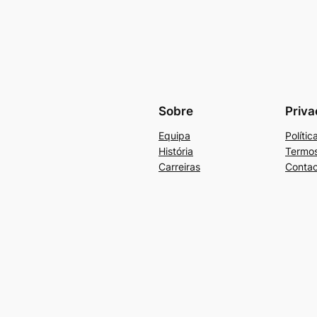
Sobre
Priva
Equipa
Políti
História
Termos
Carreiras
Contac