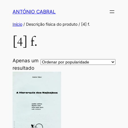
Saltar
ANTÓNIO CABRAL
para
o
Início
/ Descrição física do produto / [4] f.
conteúdo
[4] f.
Apenas um
resultado